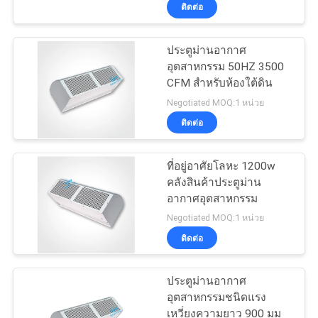
ติดต่อ
โรงงาน
ประตูม่านอากาศ
4
อุตสาหกรรม 50HZ 3500
ควบคุม
พัดลมระบายอากาศ
CFM สำหรับห้องใต้ดิน
คุณภาพ
Negotiated MOQ:1 หน่วย
แบบแรงเหวี่ยง
ติดต่อ
ติดต่อ
ที่อยู่อาศัยโลหะ 1200w
คลังสินค้าประตูม่าน
เรา
อากาศอุตสาหกรรม
9
Negotiated MOQ:1 หน่วย
ติดต่อ
ข่าว
พัดลมตู้แบบอินไลน์
ประตูม่านอากาศ
คดี
อุตสาหกรรมชนิดแรง
เหวี่ยงความยาว 900 มม