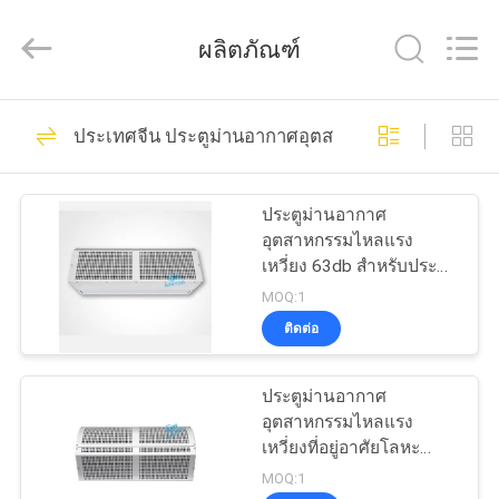
คุณภาพ
พัดลม
ระบาย
ผลิตภัณฑ์
อากาศ
ผู้
ผลิต.
16
Copyright
บ้าน
©
ประเทศจีน ประตูม่านอากาศอุตสาหกรรม
2021
ventilationductfan.com.
All
พัดลมระบายอากาศ
Rights
สินค้า
Reserved.
ประตูม่านอากาศ
อุตสาหกรรมไหลแรง
เหวี่ยง 63db สำหรับประตู
เกี่ยว
สูง
MOQ:1
ติดต่อ
กับ
18
เรา
ประตูม่านอากาศ
พัดลมระบายอากาศ
อุตสาหกรรมไหลแรง
เหวี่ยงที่อยู่อาศัยโลหะ
ทัวร์
สำหรับประตูสูง
MOQ:1